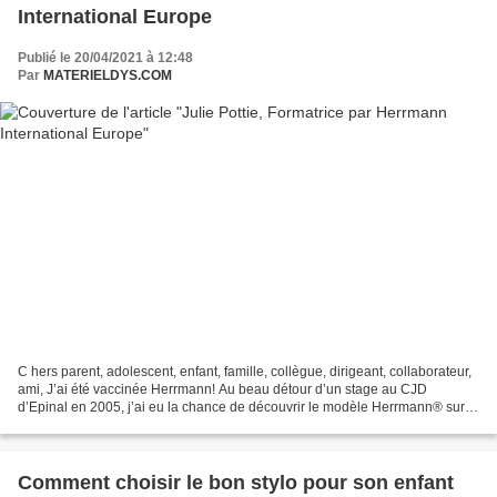
International Europe
Publié le 20/04/2021 à 12:48
Par
MATERIELDYS.COM
C hers parent, adolescent, enfant, famille, collègue, dirigeant, collaborateur,
ami, J’ai été vaccinée Herrmann! Au beau détour d’un stage au CJD
d’Epinal en 2005, j’ai eu la chance de découvrir le modèle Herrmann® sur
les préférences cérébrales. J’avoue...
Comment choisir le bon stylo pour son enfant