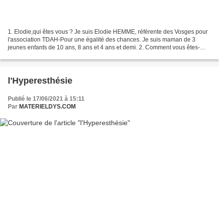
1. Elodie,qui êtes vous ? Je suis Elodie HEMME, référente des Vosges pour
l'association TDAH-Pour une égalité des chances. Je suis maman de 3
jeunes enfants de 10 ans, 8 ans et 4 ans et demi. 2. Comment vous êtes-
vous aperçue que votre fils était porteur...
l'Hyperesthésie
Publié le 17/06/2021 à 15:11
Par
MATERIELDYS.COM