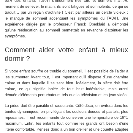
50% des enfants TDA/H s’endorment très tard et dorment mal. Au
moment de se lever, le matin, ils sont fatigués et somnolents, ce qui se
traduit… par un regain d’activité ! C’est par ailleurs un cercle vicieux :
le manque de sommeil accentuant les symptômes du TAD/H. Une
expérience dirigée par le professeur Franck Oberklaid a démontré
qu'une rééducation au sommeil permettait en revanche d’atténuer les
symptômes.
Comment aider votre enfant à mieux
dormir ?
Si votre enfant souffre de trouble du sommeil, il est possible de l’aider à
les surmonter. Avant tout, il est important qu’il dispose d’une chambre
calme et dans laquelle il se sent bien. Idéalement, la pièce doit être
calme, ce qui signifie isolée de tout bruit indésirable, mais aussi
dénuée d'éléments perturbateurs tels que la télévision et les jeux vidéo.
La pièce doit être paisible et rassurante. Côté déco, on évitera donc les
teintes dynamiques, en privilégiant les couleurs douces et pastels, plus
reposantes. Il est recommandé de conserver une température de 19°C
maximum. Enfin, les enfants tout comme les grands ont besoin d’une
literie confortable. Pensez donc à un bon oreiller et une couette adaptée