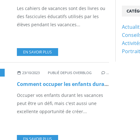
Les cahiers de vacances sont des livres ou
CATÉG
des fascicules éducatifs utilisés par les
élèves pendant les vacances...
Actuali
Conseil
Activit
Portrai
EN SAVOIR PLUS
23/10/2023
PUBLIÉ DEPUIS OVERBLOG
…
Comment occuper les enfants durant les vacances ?
Occuper vos enfants durant les vacances
peut être un défi, mais c'est aussi une
excellente opportunité de créer...
EN SAVOIR PLUS