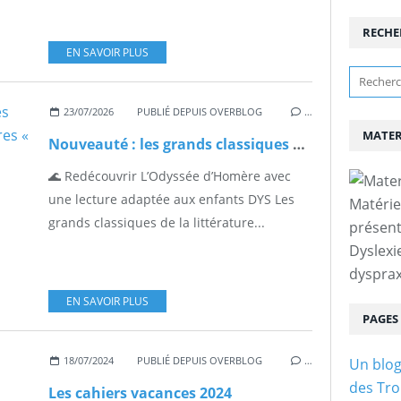
RECHE
EN SAVOIR PLUS
23/07/2026
PUBLIÉ DEPUIS OVERBLOG
…
MATER
Nouveauté : les grands classiques deviennent accessibles avec les livres « Mes lectures DYS »
🌊 Redécouvrir L’Odyssée d’Homère avec
une lecture adaptée aux enfants DYS Les
Matérie
grands classiques de la littérature...
présent
Dyslexi
dysprax
EN SAVOIR PLUS
PAGES
18/07/2024
PUBLIÉ DEPUIS OVERBLOG
…
Un blog
des Tro
Les cahiers vacances 2024