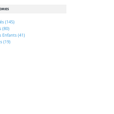
ORIES
tés
(145)
s
(80)
és Enfants
(41)
ts
(19)