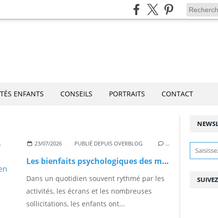
ITÉS ENFANTS
CONSEILS
PORTRAITS
CONTACT
NEWSL
23/07/2026
PUBLIÉ DEPUIS OVERBLOG
…
Les bienfaits psychologiques des mandalas chez les enfants : un moment de calme et de créativité en famille
Dans un quotidien souvent rythmé par les
SUIVE
activités, les écrans et les nombreuses
sollicitations, les enfants ont...