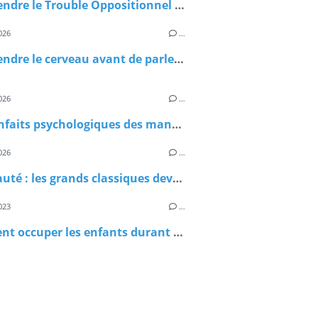
Comprendre le Trouble Oppositionnel avec Provocation (TOP) : mieux accompagner les enfants au quotidien
026
…
Comprendre le cerveau avant de parler du TDAH : les bases essentielles
026
…
Les bienfaits psychologiques des mandalas chez les enfants : un moment de calme et de créativité en famille
026
…
Nouveauté : les grands classiques deviennent accessibles avec les livres « Mes lectures DYS »
023
…
Comment occuper les enfants durant les vacances ?