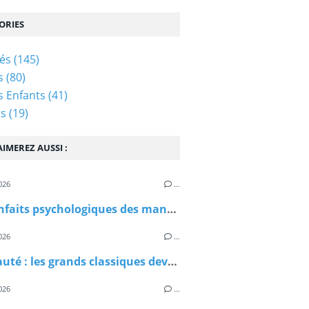
ORIES
tés
(145)
s
(80)
és Enfants
(41)
ts
(19)
IMEREZ AUSSI :
026
…
Les bienfaits psychologiques des mandalas chez les enfants : un moment de calme et de créativité en famille
026
…
Nouveauté : les grands classiques deviennent accessibles avec les livres « Mes lectures DYS »
026
…