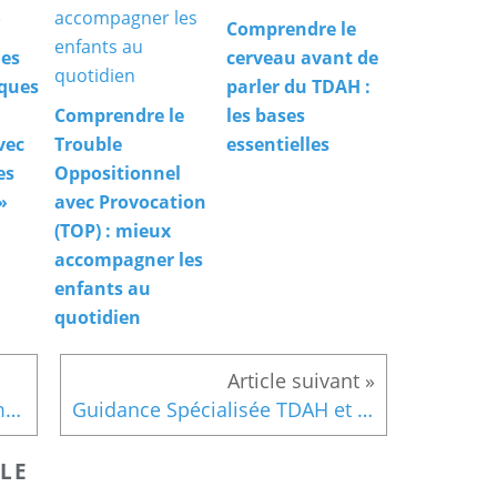
Comprendre le
les
cerveau avant de
iques
parler du TDAH :
Comprendre le
les bases
vec
Trouble
essentielles
es
Oppositionnel
»
avec Provocation
(TOP) : mieux
accompagner les
enfants au
quotidien
Connaissez vous le programme Barkley d'habilités parentales ?
Guidance Spécialisée TDAH et TOP
LE