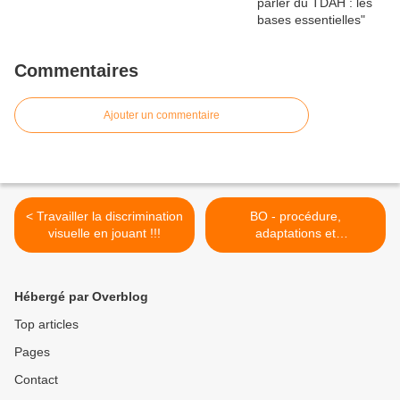
Commentaires
Ajouter un commentaire
< Travailler la discrimination
BO - procédure,
visuelle en jouant !!!
adaptations et
aménagements des
épreuves d'examen et
concours pour les candidats
Hébergé par Overblog
en situation de handicap >
Top articles
Pages
Contact