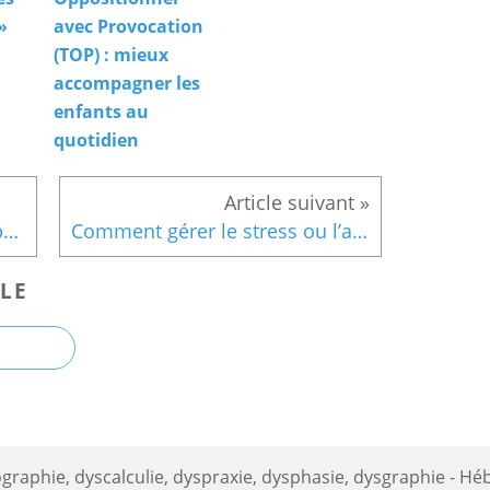
»
avec Provocation
(TOP) : mieux
accompagner les
enfants au
quotidien
Le yoga : Une bonne activité pour la famille
Comment gérer le stress ou l’anxiété avec Hypnose ?
LE
graphie, dyscalculie, dyspraxie, dysphasie, dysgraphie - H