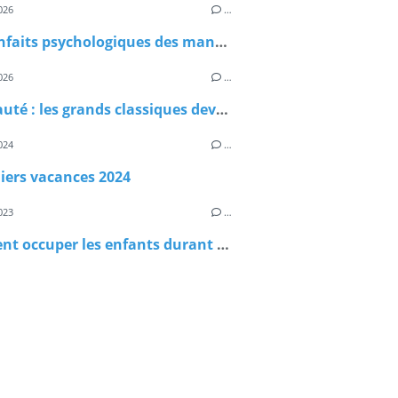
026
…
Les bienfaits psychologiques des mandalas chez les enfants : un moment de calme et de créativité en famille
026
…
Nouveauté : les grands classiques deviennent accessibles avec les livres « Mes lectures DYS »
024
…
iers vacances 2024
023
…
Comment occuper les enfants durant les vacances ?