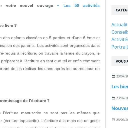
ter votre nouvel ouvrage
« Les 50 activités
CATÉG
Actuali
e livre ?
Conseil
ion des enfants classées en 5 parties et d'une 6 ème et
Activit
nation des parents. Les activités sont organisées dans
Portrai
é-requis à l’écriture, on travaille la tenue du crayon, le
préparent à l’écriture en tant que tel et enfin comment
VOUS A
portant de les réaliser les unes après les autres pour ne
23/07/2
23/07/2
rentissage de l’écriture ?
 de l’écriture manuscrite ne sont pas les mêmes que
23/07/2
r (écriture tapuscrite). L’écriture à la main est un geste