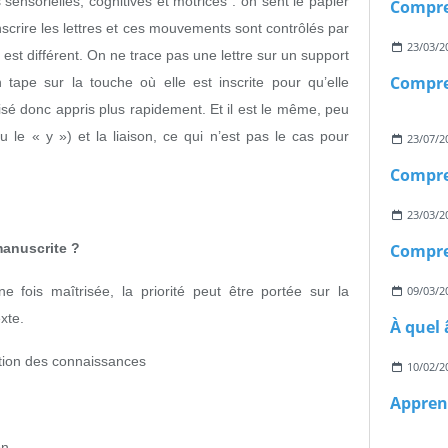
 sensorielles, cognitives et motrices : on sent le papier
inscrire les lettres et ces mouvements sont contrôlés par
23/03/2
 est différent. On ne trace pas une lettre sur un support
 tape sur la touche où elle est inscrite pour qu’elle
isé donc appris plus rapidement. Et il est le même, peu
u le « y ») et la liaison, ce qui n’est pas le cas pour
23/07/2
23/03/2
manuscrite ?
fois maîtrisée, la priorité peut être portée sur la
09/03/2
xte.
lation des connaissances
10/02/2
on