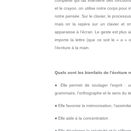
complexe qui fait intervenir des fonctions
et le crayon, on utilise notre corps pour 
notre pensée. Sur le clavier, le processus
mais on la repère sur un clavier et on
apparaisse à l’écran. Le geste est plus a
importe la lettre (que ce soit le « a » o
l’écriture à la main.
Quels sont les bienfaits de l’écriture 
● Elle permet de soulager l’esprit : une 
grammaire, l’orthographe et le sens du te
● Elle favorise la mémorisation, l’assimi
● Elle aide à la concentration
● Elle développe la créativité et la réflexi