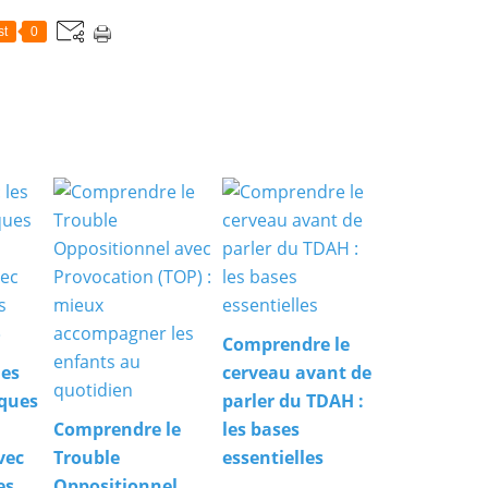
st
0
Comprendre le
les
cerveau avant de
iques
parler du TDAH :
Comprendre le
les bases
vec
Trouble
essentielles
es
Oppositionnel