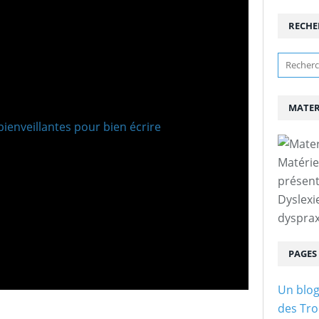
RECHE
MATER
Matérie
présent
Dyslexi
dysprax
PAGES
Un blog
des Tro