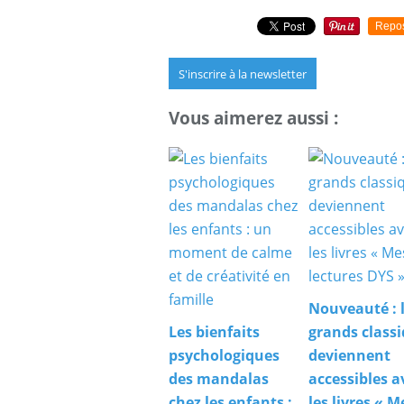
Repo
S'inscrire à la newsletter
Vous aimerez aussi :
Nouveauté : 
Les bienfaits
grands class
psychologiques
deviennent
des mandalas
accessibles a
chez les enfants :
les livres « M