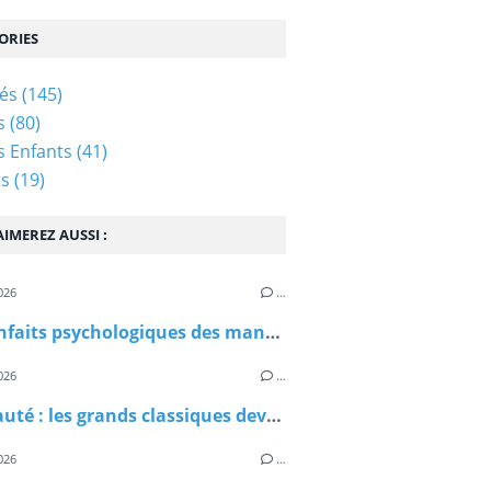
ORIES
tés
(145)
s
(80)
és Enfants
(41)
ts
(19)
IMEREZ AUSSI :
026
…
Les bienfaits psychologiques des mandalas chez les enfants : un moment de calme et de créativité en famille
026
…
Nouveauté : les grands classiques deviennent accessibles avec les livres « Mes lectures DYS »
026
…