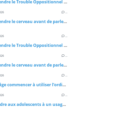
Comprendre le Trouble Oppositionnel avec Provocation (TOP) : mieux accompagner les enfants au quotidien
026
…
Comprendre le cerveau avant de parler du TDAH : les bases essentielles
026
…
Comprendre le Trouble Oppositionnel avec Provocation (TOP) : mieux accompagner les enfants au quotidien
026
…
Comprendre le cerveau avant de parler du TDAH : les bases essentielles
026
…
À quel âge commencer à utiliser l’ordinateur quand on présente un Trouble Dys ?
026
…
Apprendre aux adolescents à un usage responsable du numérique