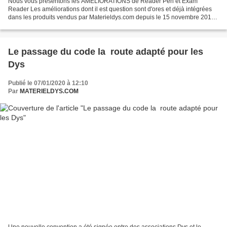
Nous vous présentons les AMÉLIORATIONS de Reader Pen et Exam
Reader Les améliorations dont il est question sont d'ores et déjà intégrées
dans les produits vendus par Materieldys.com depuis le 15 novembre 2019
L’application clé dite « Lecteur de texte...
Le passage du code la route adapté pour les
Dys
Publié le 07/01/2020 à 12:10
Par
MATERIELDYS.COM
Une nouvelle convention a été signée entre des associations Dys et le