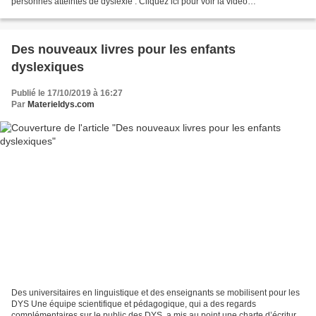
personnes atteintes de dyslexie : Cliquez ici pour voir la vidéo
https://www.facebook.com/materielDys/video...
Des nouveaux livres pour les enfants
dyslexiques
Publié le 17/10/2019 à 16:27
Par
Materieldys.com
Des universitaires en linguistique et des enseignants se mobilisent pour les
DYS Une équipe scientifique et pédagogique, qui a des regards
complémentaires sur le public des DYS, a mis au point une charte d’écriture