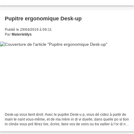
difficile pour...
Pupitre ergonomique Desk-up
Publié le 29/04/2019 à 09:11
Par
Materieldys
Desk-up vous tient droit. Avec le pupitre Desk-u p, vous dé cidez à partir de
main te nant vous-même, et de ma nière in di vi duelle, dans quelle po si tion
in clinée vous pré férez lire, écrire, faire vos de voirs ou tra vailler à l’or di na
teur por...