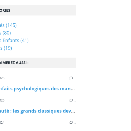
ORIES
tés
(145)
s
(80)
és Enfants
(41)
ts
(19)
IMEREZ AUSSI :
026
…
Les bienfaits psychologiques des mandalas chez les enfants : un moment de calme et de créativité en famille
026
…
Nouveauté : les grands classiques deviennent accessibles avec les livres « Mes lectures DYS »
024
…