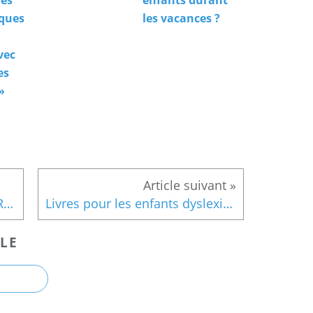
les
enfants durant
iques
les vacances ?
vec
es
»
L'ARDOISE KIDY' BOARD POUR APPRENDRE À ÉCRIRE ET À DESSINER
Livres pour les enfants dyslexiques à découvrir pendant les vacances
LE