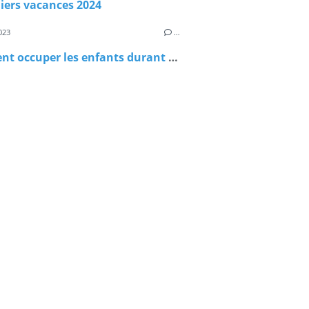
iers vacances 2024
023
…
Comment occuper les enfants durant les vacances ?